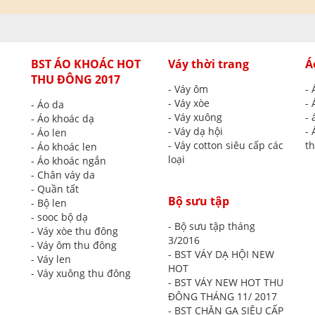
BST ÁO KHOÁC HOT
Váy thời trang
Á
THU ĐÔNG 2017
- Váy ôm
- 
- Váy xòe
- 
- Áo da
- Váy xuông
- 
- Áo khoác dạ
- Váy dạ hội
- 
- Áo len
- Váy cotton siêu cấp các
th
- Áo khoác len
loại
- Áo khoác ngắn
- Chân váy da
- Quần tất
Bộ sưu tập
- Bộ len
- sooc bộ dạ
- Bộ sưu tập tháng
- Váy xòe thu đông
3/2016
- Váy ôm thu đông
- BST VÁY DẠ HỘI NEW
- Váy len
HOT
- Váy xuông thu đông
- BST VÁY NEW HOT THU
ĐÔNG THÁNG 11/ 2017
- BST CHĂN GA SIÊU CẤP