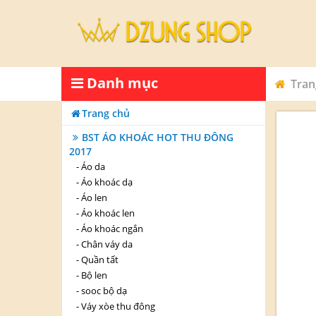
Danh mục
Tran
Trang chủ
BST ÁO KHOÁC HOT THU ĐÔNG
2017
-
Áo da
-
Áo khoác dạ
-
Áo len
-
Áo khoác len
-
Áo khoác ngắn
-
Chân váy da
-
Quần tất
-
Bộ len
-
sooc bộ dạ
-
Váy xòe thu đông