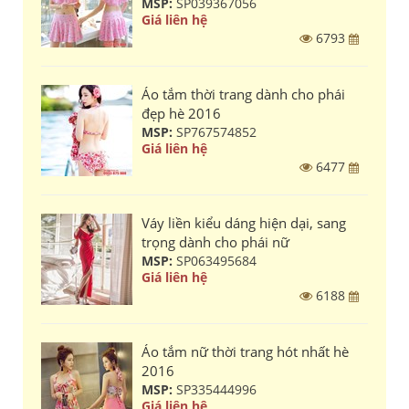
MSP:
SP039367056
Giá liên hệ
6793
Áo tắm thời trang dành cho phái
đẹp hè 2016
MSP:
SP767574852
Giá liên hệ
6477
Váy liền kiểu dáng hiện dại, sang
trọng dành cho phái nữ
MSP:
SP063495684
Giá liên hệ
6188
Áo tắm nữ thời trang hót nhất hè
2016
MSP:
SP335444996
Giá liên hệ