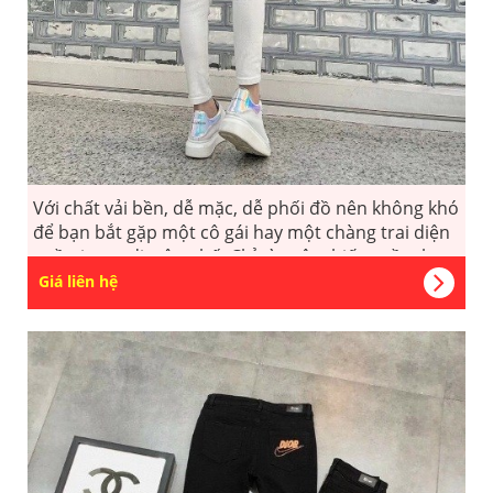
Với chất vải bền, dễ mặc, dễ phối đồ nên không khó
để bạn bắt gặp một cô gái hay một chàng trai diện
quần jeans đi trên phố. Chỉ từ một chiếc quần, bạn
có thể “mix and match” thành những phong cách
Giá liên hệ
khác nhau: phong cách thanh lịch như một quý cô