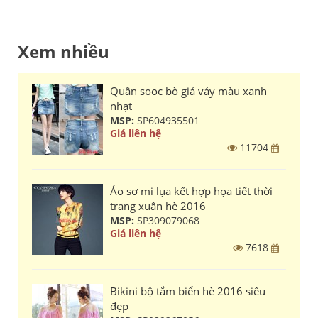
Xem nhiều
Quần sooc bò giả váy màu xanh
nhạt
MSP:
SP604935501
Giá liên hệ
11704
Áo sơ mi lụa kết hợp họa tiết thời
trang xuân hè 2016
MSP:
SP309079068
Giá liên hệ
7618
Bikini bộ tắm biển hè 2016 siêu
đẹp