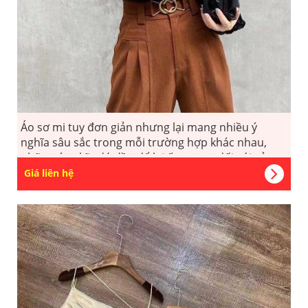
Áo sơ mi tuy đơn giản nhưng lại mang nhiều ý
nghĩa sâu sắc trong mỗi trường hợp khác nhau,
những ý nghĩa đó đều để lại ấn tượng đối với cả
người mặc lẫn người ngắm.
Giá liên hệ