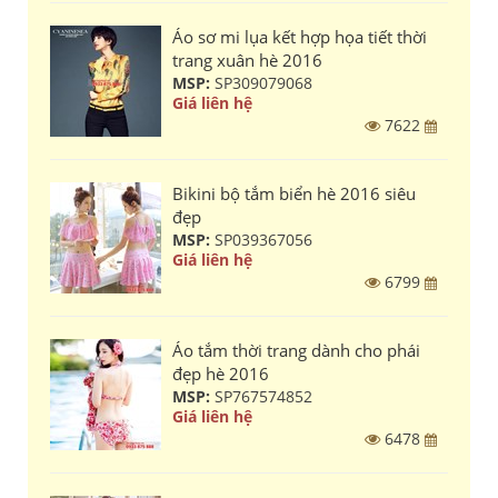
Áo sơ mi lụa kết hợp họa tiết thời
trang xuân hè 2016
MSP:
SP309079068
Giá liên hệ
7622
Bikini bộ tắm biển hè 2016 siêu
đẹp
MSP:
SP039367056
Giá liên hệ
6799
Áo tắm thời trang dành cho phái
đẹp hè 2016
MSP:
SP767574852
Giá liên hệ
6478