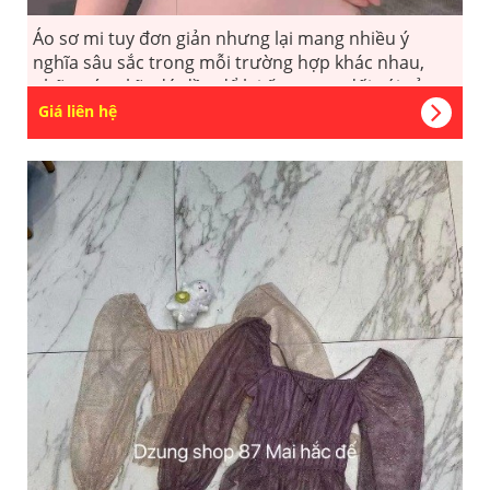
Áo sơ mi tuy đơn giản nhưng lại mang nhiều ý
nghĩa sâu sắc trong mỗi trường hợp khác nhau,
những ý nghĩa đó đều để lại ấn tượng đối với cả
người mặc lẫn người ngắm.
Giá liên hệ