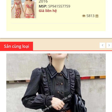
2016
MSP:
SP941557759
Giá liên hệ
5813
Sản cùng loại