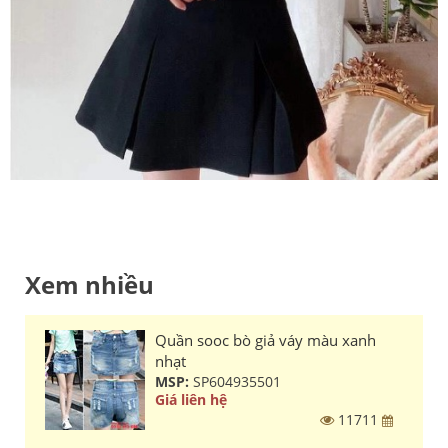
Xem nhiều
Quần sooc bò giả váy màu xanh
nhạt
MSP:
SP604935501
Giá liên hệ
11711