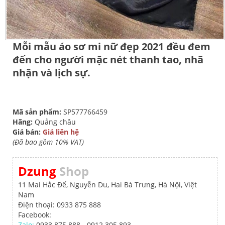
Mỗi mẫu áo sơ mi nữ đẹp 2021 đều đem
đến cho người mặc nét thanh tao, nhã
nhặn và lịch sự.
Mã sản phẩm:
SP577766459
Hãng:
Quảng châu
Giá bán:
Giá liên hệ
(Đã bao gồm 10% VAT)
Dzung
Shop
11 Mai Hắc Đế, Nguyễn Du, Hai Bà Trưng, Hà Nội, Việt
Nam
Điện thoại: 0933 875 888
Facebook:
Zalo:
0933 875 888 - 0912 305 893