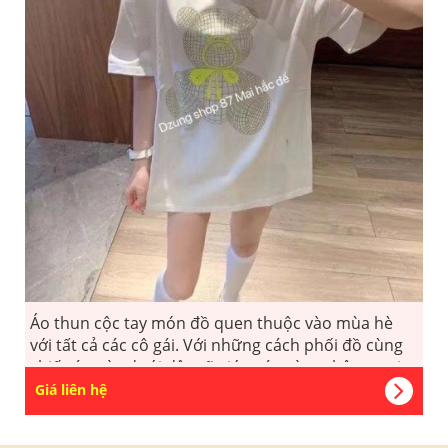
Áo thun cộc tay món đồ quen thuộc vào mùa hè
với tất cả các cô gái. Với những cách phối đồ cùng
chiếc áo này dưới đây sẽ giúp các nàng thêm tự tin,
năng động đón hè.
Giá liên hệ