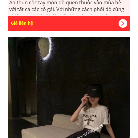
Áo thun cộc tay món đồ quen thuộc vào mùa hè
với tất cả các cô gái. Với những cách phối đồ cùng
chiếc áo này dưới đây sẽ giúp các nàng thêm tự tin,
năng động đón hè.
Giá liên hệ