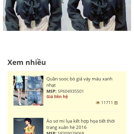
Xem nhiều
Quần sooc bò giả váy màu xanh
nhạt
MSP:
SP604935501
Giá liên hệ
11711
Áo sơ mi lụa kết hợp họa tiết thời
trang xuân hè 2016
MSP:
SP309079068