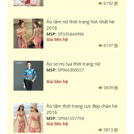
6192
Áo tắm nữ thời trang hót nhất hè
2016
MSP:
SP335444996
Giá liên hệ
6137
Áo sơ mi lụa thời trang nữ
MSP:
SP966300557
Giá liên hệ
5839
Áo tắm thời trang cực đẹp chào hè
2016
MSP:
SP941557759
Giá liên hệ
5813