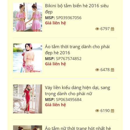
Bikini bộ tắm biển hè 2016 siêu
đẹp
MSP:
SP039367056
Giá liên hệ
6797
Áo tắm thời trang dành cho phái
đẹp hè 2016
MSP:
SP767574852
Giá liên hệ
6478
Váy liền kiểu dáng hiện dại, sang
trọng dành cho phái nữ
MSP:
SP063495684
Giá liên hệ
6190
Áo tắm nữ thời trang hót nhất hè