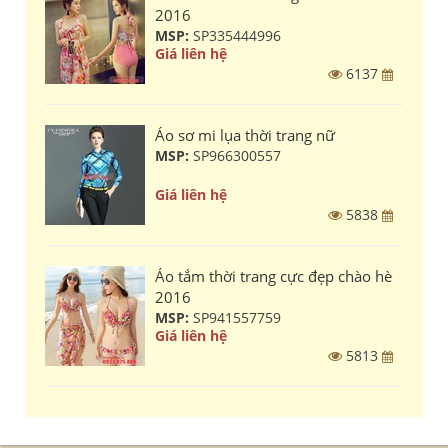
2016
MSP:
SP335444996
Giá liên hệ
6137
Áo sơ mi lụa thời trang nữ
MSP:
SP966300557
Giá liên hệ
5838
Áo tắm thời trang cực đẹp chào hè
2016
MSP:
SP941557759
Giá liên hệ
5813