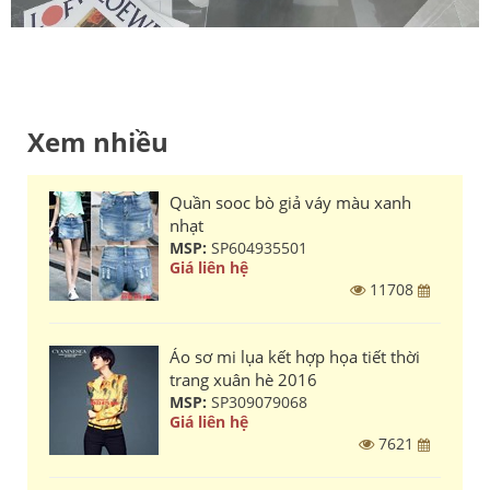
Xem nhiều
Quần sooc bò giả váy màu xanh
nhạt
MSP:
SP604935501
Giá liên hệ
11708
Áo sơ mi lụa kết hợp họa tiết thời
trang xuân hè 2016
MSP:
SP309079068
Giá liên hệ
7621