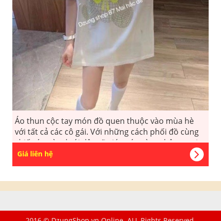
Áo thun cộc tay món đồ quen thuộc vào mùa hè
với tất cả các cô gái. Với những cách phối đồ cùng
chiếc áo này dưới đây sẽ giúp các nàng thêm tự tin,
năng động đón hè.
Giá liên hệ
2016 © DzungShop.vn Online. ALL Rights Reserved.