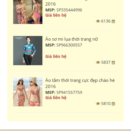
2016
MSP:
SP335444996
Giá liên hệ
6136
Áo sơ mi lụa thời trang nữ
MSP:
SP966300557
Giá liên hệ
5837
Áo tắm thời trang cực đẹp chào hè
2016
MSP:
SP941557759
Giá liên hệ
5810