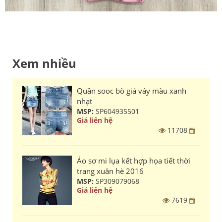
Xem nhiều
Quần sooc bò giả váy màu xanh
nhạt
MSP:
SP604935501
Giá liên hệ
11708
Áo sơ mi lụa kết hợp họa tiết thời
trang xuân hè 2016
MSP:
SP309079068
Giá liên hệ
7619