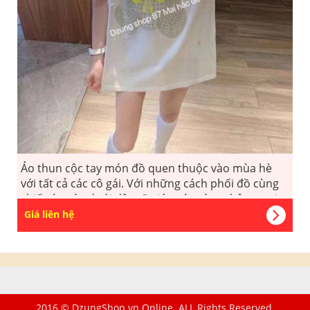
Áo thun cộc tay món đồ quen thuộc vào mùa hè
với tất cả các cô gái. Với những cách phối đồ cùng
chiếc áo này dưới đây sẽ giúp các nàng thêm tự tin,
năng động đón hè.
Giá liên hệ
2016 © DzungShop.vn Online. ALL Rights Reserved.