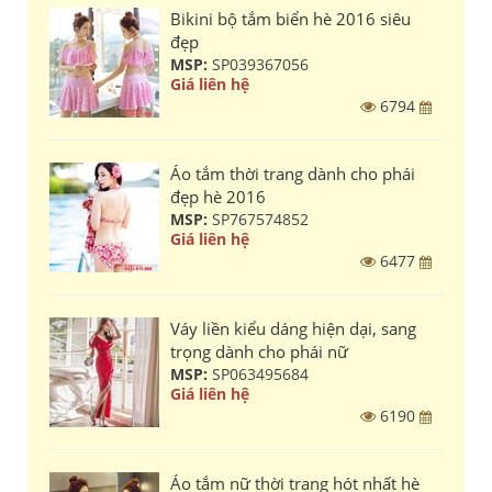
Bikini bộ tắm biển hè 2016 siêu
đẹp
MSP:
SP039367056
Giá liên hệ
6794
Áo tắm thời trang dành cho phái
đẹp hè 2016
MSP:
SP767574852
Giá liên hệ
6477
Váy liền kiểu dáng hiện dại, sang
trọng dành cho phái nữ
MSP:
SP063495684
Giá liên hệ
6190
Áo tắm nữ thời trang hót nhất hè